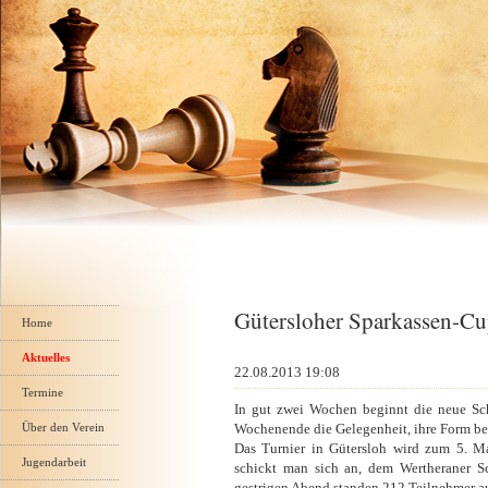
Navigation
Gütersloher Sparkassen-Cu
überspringen
Home
Aktuelles
22.08.2013 19:08
Termine
In gut zwei Wochen beginnt die neue Sc
Über den Verein
Wochenende die Gelegenheit, ihre Form be
Das Turnier in Gütersloh wird zum 5. Ma
Jugendarbeit
schickt man sich an, dem Wertheraner S
gestrigen Abend standen 212 Teilnehmer auf