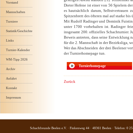
Vorstand
Dieter Hofene ist einer von 56 Spielern de
es hautsächlich darum, Selbstvertrauen z
Mannschaften
Spitzenbrett des öfteren mal auf starke bis
Mit Rudolf Radinger und Dominik Fuisting 
Turniere
unter 1700 vorbehalten ist. Radinger fei
Statistik/Geschichte
insgesamt 200. offizielles Schachturnier. 
Beweis antreten, dass seine Entwicklung n
Links
für die 2. Mannschaft in der Bezirksliga, 
Wer das Abschneiden der drei Beelener verf
Turnier-Kalender
der Turnierhomepage tun.
WM-Tipp 2026
Turnierhomepage
Archiv
Anfahrt
Zurück
Kontakt
Impressum
Schachfreunde Beelen e.V. · Finkenweg 44 · 48361 Beelen · Telefon: 0 25