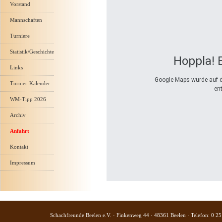
Vorstand
Mannschaften
Turniere
Statistik/Geschichte
Hoppla! E
Links
Google Maps wurde auf di
Turnier-Kalender
en
WM-Tipp 2026
Archiv
Anfahrt
Kontakt
Impressum
Schachfreunde Beelen e.V. · Finkenweg 44 · 48361 Beelen · Telefon: 0 25