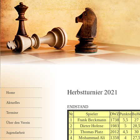
Navigation
Herbstturnier 2021
überspringen
Home
Aktuelles
ENDSTAND
Termine
Nr.
Spieler
DWZ
Punkte
BuH
1
Frank Beckmann
1738
5,5
27
Über den Verein
2
Dieter Hofene
1983
5
28,
3
Thomas Platz
2012
4,5
30
Jugendarbeit
4
Mohammad Ali
1358
4
27,