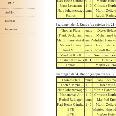
Karl-Heinz Günther
0 - 1
Markus Hofe
1992
Franz Leismann
1 - 0
Christian Kort
Nina Johanterwage
remis
Martin Zeller
Anfahrt
Freilos
Rudolf Rading
Kontakt
Paarungen der 5. Runde (zu spielen bis 21
Impressum
Thomas Platz
remis
Dieter Hofen
Frank Beckmann
remis
Mohammad A
Martin Hanewinkel
remis
Winfried Hanewi
Markus Hofene
remis
Franz Leisma
Josef Muth
remis
Rudolf Rading
Manfred Krieft
1 - 0
Nina Johanterw
Christian Korthaus
0 - 1
Karl-Heinz Gün
Freilos
Martin Zellerö
Paarungen der 4. Runde (zu spielen bis 07
Thomas Platz
remis
Frank Beckma
Dieter Hofene
1 - 0
Josef Muth
Nina Johanterwage
0 - 1
Martin Hanewi
Mohammad Ali
1 - 0
Christian Kort
Rudolf Radinger
remis
Manfred Krie
Karl-Heinz Günther
1 - 0
Martin Zeller
BYE
Winfried Hanewi
BYE
Markus Hofe