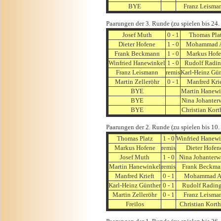
BYE
Franz Leisma
Paarungen der 3. Runde (zu spielen bis 24.
Josef Muth
0 - 1
Thomas Pla
Dieter Hofene
1 - 0
Mohammad A
Frank Beckmann
1 - 0
Markus Hofe
Winfried Hanewinkel
1 - 0
Rudolf Radin
Franz Leismann
remis
Karl-Heinz Gü
Martin Zelleröhr
0 - 1
Manfred Krie
BYE
Martin Hanewi
BYE
Nina Johanter
BYE
Christian Kort
Paarungen der 2. Runde (zu spielen bis 10.
Thomas Platz
1 - 0
Winfried Hanewi
Markus Hofene
remis
Dieter Hofen
Josef Muth
1 - 0
Nina Johanterw
Martin Hanewinkel
remis
Frank Beckma
Manfred Krieft
0 - 1
Mohammad A
Karl-Heinz Günther
0 - 1
Rudolf Rading
Martin Zelleröhr
0 - 1
Franz Leisma
Freilos
Christian Kort