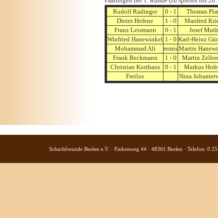
Paarungen der 1. Runde (zu spielen bis 26.
Rudolf Radinger
0 - 1
Thomas Pla
Dieter Hofene
1 - 0
Manfred Krie
Franz Leismann
0 - 1
Josef Mut
Winfried Hanewinkel
1 - 0
Karl-Heinz Gü
Mohammad Ali
remis
Martin Hanewi
Frank Beckmann
1 - 0
Martin Zeller
Christian Korthaus
0 - 1
Markus Hofe
Freilos
Nina Johanter
Schachfreunde Beelen e.V. · Finkenweg 44 · 48361 Beelen · Telefon: 0 25