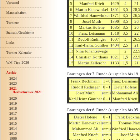
Vorstand
5
Manfred Krieft
1629
4
21
6
Martin Hanewinkel
1851
3,5
28,
Mannschaften
7
Winfried Hanewinkel
1871
3,5
26,
8
Josef Muth
1890
3,5
26
Turniere
9
Markus Hofene
1685
3,5
26
Statistik/Geschichte
10
Franz Leismann
1518
3,5
22
11
Rudolf Radinger
1637
3
26,
Links
12
Karl-Heinz Günther
1404
2,5
21
13
Nina Johanterwage
2
22,
Turnier-Kalender
14
Christian Korthaus
1021
1,5
22,
WM-Tipp 2026
15
Martin Zelleröhr
1133
1,5
21
Archiv
Paarungen der 7. Runde (zu spielen bis 19
2024
Frank Beckmann
1 - 0
Franz Leismann
2023
Rudolf Radinger
0 - 1
Dieter Hofene
2021
Herbstturnier 2021
Josef Muth
remis
Mohammad Ali
2020
Karl-Heinz Günther
0 - 1
Manfred Krieft
2019
2018
Paarungen der 6. Runde (zu spielen bis 05
2017
Dieter Hofene
0 - 1
Frank Beckma
2016
Martin Hanewinkel
remis
Thomas Plat
2015
2014
Mohammad Ali
remis
Winfried Hanewi
2013
Manfred Krieft
remis
Josef Muth
1986