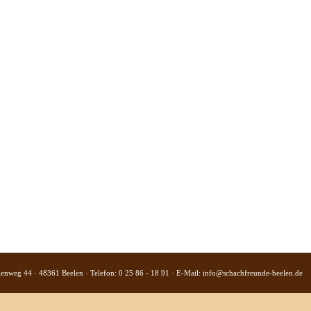
kenweg 44 · 48361 Beelen · Telefon: 0 25 86 - 18 91 · E-Mail:
info@schachfreunde-beelen.de