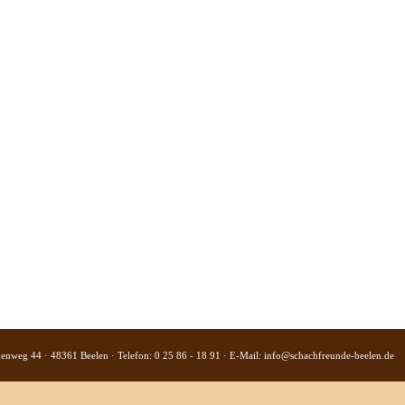
kenweg 44 · 48361 Beelen · Telefon: 0 25 86 - 18 91 · E-Mail:
info@schachfreunde-beelen.de