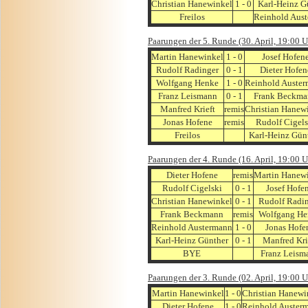
Christian Hanewinkel
1 - 0
Karl-Heinz G
Freilos
Reinhold Aus
Paarungen der 5. Runde (30. April, 19:00 U
Martin Hanewinkel
1 - 0
Josef Hofen
Rudolf Radinger
0 - 1
Dieter Hofen
Wolfgang Henke
1 - 0
Reinhold Auste
Franz Leismann
0 - 1
Frank Beckma
Manfred Krieft
remis
Christian Hanew
Jonas Hofene
remis
Rudolf Cigels
Freilos
Karl-Heinz Gün
Paarungen der 4. Runde (16. April, 19:00 U
Dieter Hofene
remis
Martin Hanew
Rudolf Cigelski
0 - 1
Josef Hofe
Christian Hanewinkel
0 - 1
Rudolf Radi
Frank Beckmann
remis
Wolfgang He
Reinhold Austermann
1 - 0
Jonas Hofe
Karl-Heinz Günther
0 - 1
Manfred Kri
BYE
Franz Leism
Paarungen der 3. Runde (02. April, 19:00 U
Martin Hanewinkel
1 - 0
Christian Hanewi
Dieter Hofene
1 - 0
Reinhold Auster