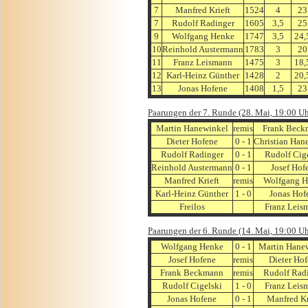
7
Manfred Krieft
1524
4
23
7
Rudolf Radinger
1605
3,5
25
9
Wolfgang Henke
1747
3,5
24,
10
Reinhold Austermann
1783
3
20
11
Franz Leismann
1475
3
18,
12
Karl-Heinz Günther
1428
2
20,
13
Jonas Hofene
1408
1,5
23
Paarungen der 7. Runde (28. Mai, 19:00 Uh
Martin Hanewinkel
remis
Frank Beck
Dieter Hofene
0 - 1
Christian Han
Rudolf Radinger
0 - 1
Rudolf Cig
Reinhold Austermann
0 - 1
Josef Hof
Manfred Krieft
remis
Wolfgang H
Karl-Heinz Günther
1 - 0
Jonas Hof
Freilos
Franz Leis
Paarungen der 6. Runde (14. Mai, 19:00 Uh
Wolfgang Henke
0 - 1
Martin Hane
Josef Hofene
remis
Dieter Ho
Frank Beckmann
remis
Rudolf Rad
Rudolf Cigelski
1 - 0
Franz Leis
Jonas Hofene
0 - 1
Manfred Kr