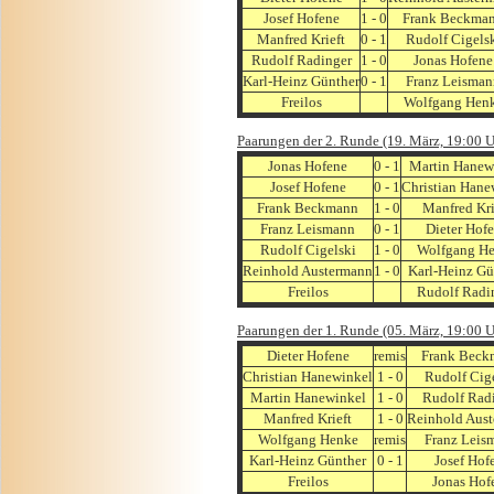
Josef Hofene
1 - 0
Frank Beckma
Manfred Krieft
0 - 1
Rudolf Cigels
Rudolf Radinger
1 - 0
Jonas Hofene
Karl-Heinz Günther
0 - 1
Franz Leisman
Freilos
Wolfgang Hen
Paarungen der 2. Runde (19. März, 19:00 U
Jonas Hofene
0 - 1
Martin Hanew
Josef Hofene
0 - 1
Christian Hane
Frank Beckmann
1 - 0
Manfred Kri
Franz Leismann
0 - 1
Dieter Hof
Rudolf Cigelski
1 - 0
Wolfgang H
Reinhold Austermann
1 - 0
Karl-Heinz Gü
Freilos
Rudolf Radi
Paarungen der 1. Runde (05. März, 19:00 U
Dieter Hofene
remis
Frank Beck
Christian Hanewinkel
1 - 0
Rudolf Cig
Martin Hanewinkel
1 - 0
Rudolf Rad
Manfred Krieft
1 - 0
Reinhold Aus
Wolfgang Henke
remis
Franz Leis
Karl-Heinz Günther
0 - 1
Josef Hof
Freilos
Jonas Hof