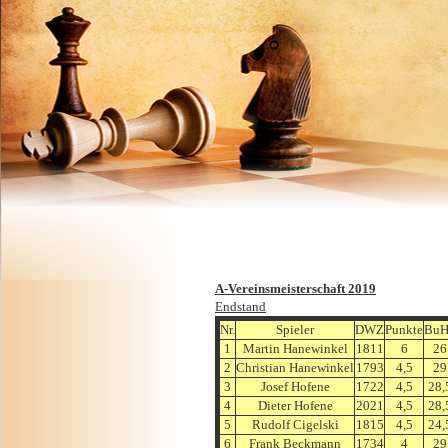
A-Vereinsmeisterschaft 2019
Endstand
Nr.
Spieler
DWZ
Punkte
BuH
1
Martin Hanewinkel
1811
6
26
2
Christian Hanewinkel
1793
4,5
29
3
Josef Hofene
1722
4,5
28,
4
Dieter Hofene
2021
4,5
28,
5
Rudolf Cigelski
1815
4,5
24,
6
Frank Beckmann
1734
4
29