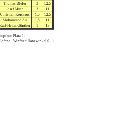
Thomas Bleier
3
12,5
Josef Muth
3
11
Christian Korthaus
1,5
12,5
Mohammad Ali
1,5
11
Karl-Heinz Günther
1
13
ampf um Platz 1:
Hofene - Winfried Hanewinkel 0 - 1