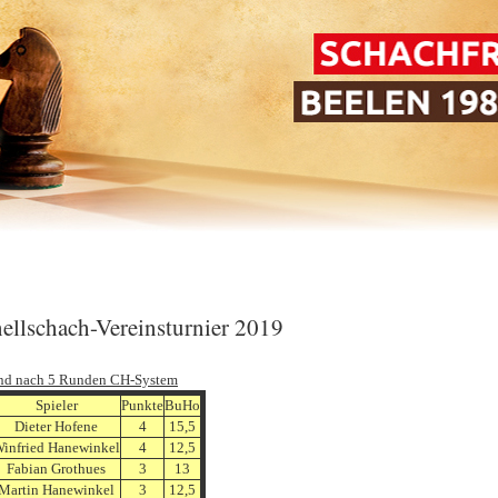
ellschach-Vereinsturnier 2019
nd nach 5 Runden CH-System
Spieler
Punkte
BuHo
Dieter Hofene
4
15,5
infried Hanewinkel
4
12,5
Fabian Grothues
3
13
Martin Hanewinkel
3
12,5