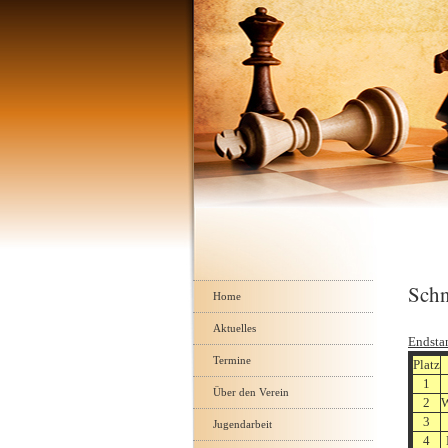
Navigation
Schn
überspringen
Home
Aktuelles
Endsta
Termine
Platz
1
Über den Verein
2
W
3
Jugendarbeit
4