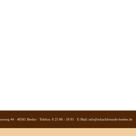
kenweg 44 · 48361 Beelen · Telefon: 0 25 86 - 18 91 · E-Mail:
info@schachfreunde-beelen.de