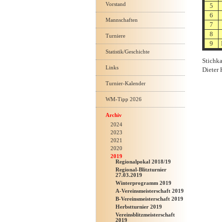
Vorstand
5
6
Mannschaften
7
8
Turniere
9
Statistik/Geschichte
Stichk
Links
Dieter 
Turnier-Kalender
WM-Tipp 2026
Archiv
2024
2023
2021
2020
2019
Regionalpokal 2018/19
Regional-Blitzturnier
27.03.2019
Winterprogramm 2019
A-Vereinsmeisterschaft 2019
B-Vereinsmeisterschaft 2019
Herbstturnier 2019
Vereinsblitzmeisterschaft
2019