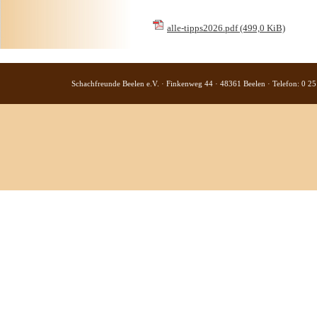
alle-tipps2026.pdf
(499,0 KiB)
Schachfreunde Beelen e.V. · Finkenweg 44 · 48361 Beelen · Telefon: 0 25