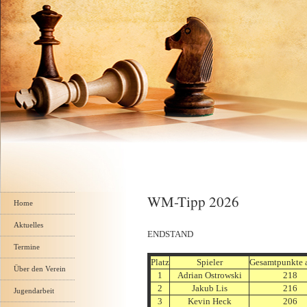
Navigation
WM-Tipp 2026
überspringen
Home
Aktuelles
ENDSTAND
Termine
Platz
Spieler
Gesamtpunkte a
Über den Verein
1
Adrian Ostrowski
218
2
Jakub Lis
216
Jugendarbeit
3
Kevin Heck
206