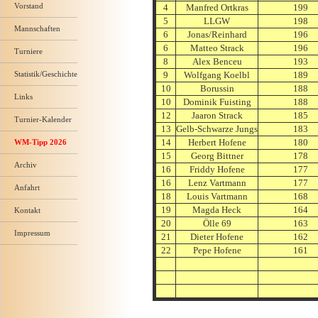
Vorstand
4
Manfred Ortkras
199
5
LLGW
198
Mannschaften
6
Jonas/Reinhard
196
6
Matteo Strack
196
Turniere
8
Alex Benceu
193
Statistik/Geschichte
9
Wolfgang Koelbl
189
10
Borussin
188
Links
10
Dominik Fuisting
188
12
Jaaron Strack
185
Turnier-Kalender
13
Gelb-Schwarze Jungs
183
14
Herbert Hofene
180
WM-Tipp 2026
15
Georg Bittner
178
Archiv
16
Friddy Hofene
177
16
Lenz Vartmann
177
Anfahrt
18
Louis Vartmann
168
19
Magda Heck
164
Kontakt
20
Ölle 69
163
Impressum
21
Dieter Hofene
162
22
Pepe Hofene
161