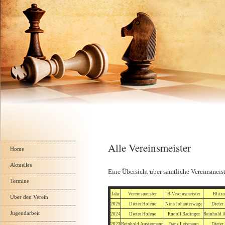
Navigation
Alle Vereinsmeister
überspringen
Home
Aktuelles
Eine Übersicht über sämtliche Vereinsmeist
Termine
Jahr
Vereinsmeister
B-Vereinsmeister
Blitzm
Über den Verein
2025
Dieter Hofene
Nina Johanterwage
Dieter
Jugendarbeit
2024
Dieter Hofene
Rudolf Radinger
Reinhold 
2023
Reinhold Austermann
Franz Leismann
Dieter