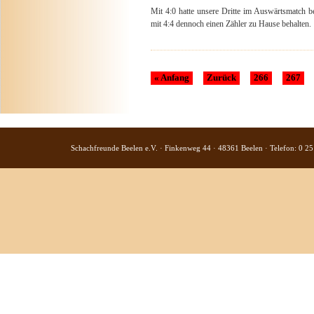
Mit 4:0 hatte unsere Dritte im Auswärtsmatch 
mit 4:4 dennoch einen Zähler zu Hause behalten.
« Anfang
Zurück
266
267
Schachfreunde Beelen e.V. · Finkenweg 44 · 48361 Beelen · Telefon: 0 25