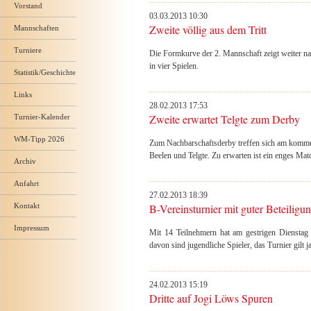
Vorstand
03.03.2013 10:30
Zweite völlig aus dem Tritt
Mannschaften
Turniere
Die Formkurve der 2. Mannschaft zeigt weiter nac
in vier Spielen.
Statistik/Geschichte
Links
28.02.2013 17:53
Zweite erwartet Telgte zum Derby
Turnier-Kalender
WM-Tipp 2026
Zum Nachbarschaftsderby treffen sich am komme
Beelen und Telgte. Zu erwarten ist ein enges Ma
Archiv
Anfahrt
27.02.2013 18:39
Kontakt
B-Vereinsturnier mit guter Beteiligu
Impressum
Mit 14 Teilnehmern hat am gestrigen Dienstag 
davon sind jugendliche Spieler, das Turnier gilt j
24.02.2013 15:19
Dritte auf Jogi Löws Spuren