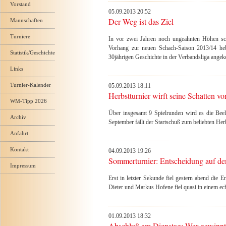
Vorstand
05.09.2013 20:52
Der Weg ist das Ziel
Mannschaften
Turniere
In vor zwei Jahren noch ungeahnten Höhen s
Vorhang zur neuen Schach-Saison 2013/14 hebt
Statistik/Geschichte
30jährigen Geschichte in der Verbandsliga ang
Links
Turnier-Kalender
05.09.2013 18:11
Herbstturnier wirft seine Schatten vo
WM-Tipp 2026
Über insgesamt 9 Spielrunden wird es die Beel
Archiv
September fällt der Startschuß zum beliebten Herb
Anfahrt
Kontakt
04.09.2013 19:26
Sommerturnier: Entscheidung auf de
Impressum
Erst in letzter Sekunde fiel gestern abend die 
Dieter und Markus Hofene fiel quasi in einem ec
01.09.2013 18:32
Abschluß am Dienstag: Wer gewinnt