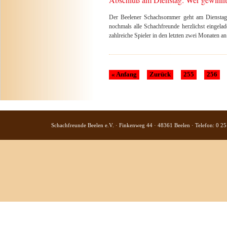
Der Beelener Schachsommer geht am Dienstag
nochmals alle Schachfreunde herzlichst eingela
zahlreiche Spieler in den letzten zwei Monaten an 
« Anfang
Zurück
255
256
Schachfreunde Beelen e.V. · Finkenweg 44 · 48361 Beelen · Telefon: 0 25