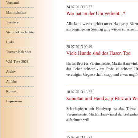
Vorstand
24.07.2013 18:37
Wer hat an der Uhr gedreht...?
Mannschaften
Turniere
Alle Jahre wieder gehört unser Handycap-Blitz
am vergangenen Sonntag ging wieder ein ansehnl
Statistik/Geschichte
Links
20.07.2013 09:49
Viele Hunde sind des Hasen Tod
Turnier-Kalender
WM-Tipp 2026
Hartes Brot für Vereinsmeister Martin Hanewink
das Leben schwer - am Ende zu schwer. Unte
Archiv
vereinigten Gegnerschaft knapp und etwas unglüc
Anfahrt
Kontakt
18.07.2013 18:57
Simultan und Handycap-Blitz am W
Impressum
Schachspielen mit Handycap ist das Thema
Vereinsmeister Martin Hanewinkel der Gehandicap
aufnehmen will.
15.07.2013 18:21