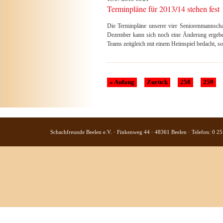
Terminpläne für 2013/14 stehen fest
Die Terminpläne unserer vier Seniorenmannschaf
Dezember kann sich noch eine Änderung ergeben
Teams zeitgleich mit einem Heimspiel bedacht, so
« Anfang
Zurück
258
259
Schachfreunde Beelen e.V. · Finkenweg 44 · 48361 Beelen · Telefon: 0 25