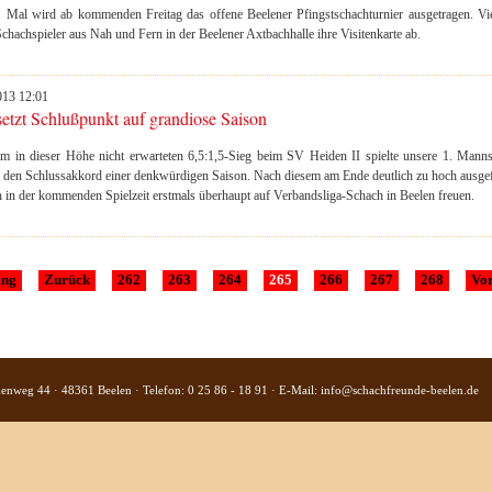
 Mal wird ab kommenden Freitag das offene Beelener Pfingstschachturnier ausgetragen. Vi
chachspieler aus Nah und Fern in der Beelener Axtbachhalle ihre Visitenkarte ab.
013 12:01
setzt Schlußpunkt auf grandiose Saison
em in dieser Höhe nicht erwarteten 6,5:1,5-Sieg beim SV Heiden II spielte unsere 1. Manns
 den Schlussakkord einer denkwürdigen Saison. Nach diesem am Ende deutlich zu hoch ausgefa
 in der kommenden Spielzeit erstmals überhaupt auf Verbandsliga-Schach in Beelen freuen.
ang
Zurück
262
263
264
265
266
267
268
Vo
kenweg 44 · 48361 Beelen · Telefon: 0 25 86 - 18 91 · E-Mail:
info@schachfreunde-beelen.de