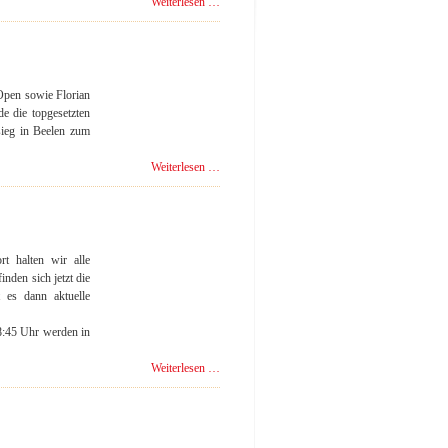
Neue
Weiterlesen …
DWZ-
Wertungen:
Verbandsklasse
und
2.
Open sowie Florian
Bezirksklasse
e die topgesetzten
liegen
sieg in Beelen zum
vor
Schachtage
Weiterlesen …
2013
-
Nachlese
Teil
I
t halten wir alle
-
nden sich jetzt die
Richter
t es dann aktuelle
und
Schicktanz
8:45 Uhr werden in
zum
zweiten
Beelener
Weiterlesen …
Schachtage
2013:
Vorläufige
Teilnehmerliste