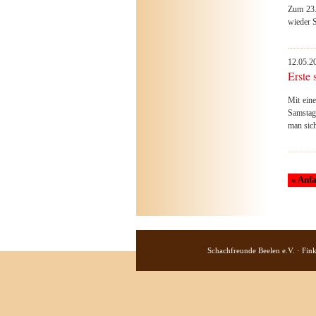
Zum 23.
wieder S
12.05.2
Erste 
Mit ein
Samstag
man sich
« Anf
Schachfreunde Beelen e.V. · Fin