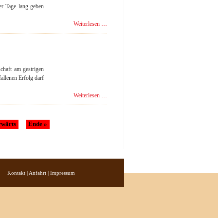
online
er Tage lang geben
Beelener
Weiterlesen …
Pfingstturnier
wirft
seine
Schatten
voraus
chaft am gestrigen
llenen Erfolg darf
Erste
Weiterlesen …
setzt
Schlußpunkt
auf
rwärts
Ende »
grandiose
Saison
Kontakt
|
Anfahrt
|
Impressum