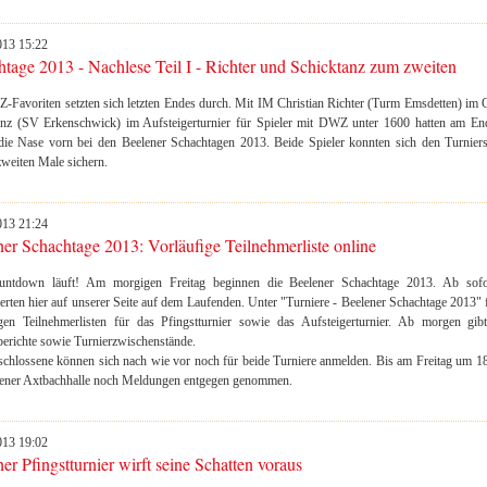
013 15:22
tage 2013 - Nachlese Teil I - Richter und Schicktanz zum zweiten
-Favoriten setzten sich letzten Endes durch. Mit IM Christian Richter (Turm Emsdetten) im 
anz (SV Erkenschwick) im Aufsteigerturnier für Spieler mit DWZ unter 1600 hatten am End
 die Nase vorn bei den Beelener Schachtagen 2013. Beide Spieler konnten sich den Turnier
zweiten Male sichern.
013 21:24
er Schachtage 2013: Vorläufige Teilnehmerliste online
ntdown läuft! Am morgigen Freitag beginnen die Beelener Schachtage 2013. Ab sofor
ierten hier auf unserer Seite auf dem Laufenden. Unter "Turniere - Beelener Schachtage 2013" fi
igen Teilnehmerlisten für das Pfingstturnier sowie das Aufsteigerturnier. Ab morgen gib
erichte sowie Turnierzwischenstände.
schlossene können sich nach wie vor noch für beide Turniere anmelden. Bis am Freitag um 1
lener Axtbachhalle noch Meldungen entgegen genommen.
013 19:02
er Pfingstturnier wirft seine Schatten voraus