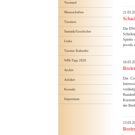
Vorstand
Mannschaften
21.05.2
Schach
Turniere
Die DWZ
Statistik/Geschichte
Schickt
Spieler
Links
jeweils 
Turnier-Kalender
WM-Tipp 2026
16.05.2
Beelen
Archiv
Der Cou
Anfahrt
Interess
vorläuf
Kontakt
Rundenb
Impressum
Kurzent
der Bee
13.05.2
Beelen