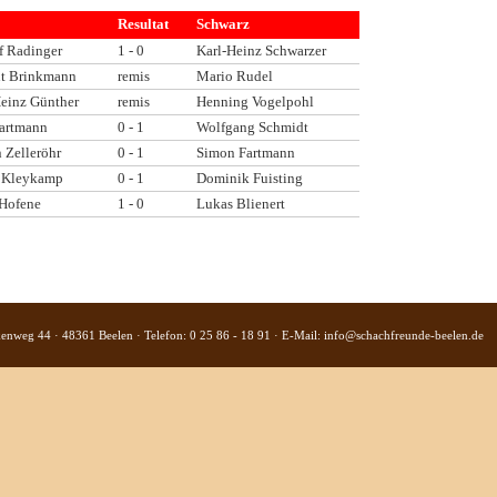
Resultat
Schwarz
f Radinger
1 - 0
Karl-Heinz Schwarzer
t Brinkmann
remis
Mario Rudel
Heinz Günther
remis
Henning Vogelpohl
Fartmann
0 - 1
Wolfgang Schmidt
 Zelleröhr
0 - 1
Simon Fartmann
p Kleykamp
0 - 1
Dominik Fuisting
 Hofene
1 - 0
Lukas Blienert
kenweg 44 · 48361 Beelen · Telefon: 0 25 86 - 18 91 · E-Mail:
info@schachfreunde-beelen.de