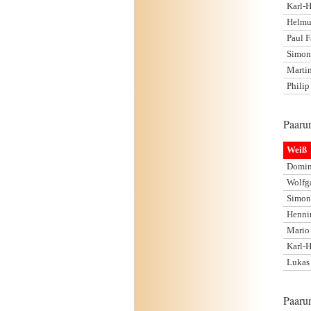
Karl-
Helmu
Paul 
Simon
Martin
Phili
Paaru
Weiß
Domin
Wolfg
Simon
Henni
Mario
Karl-
Lukas 
Paaru