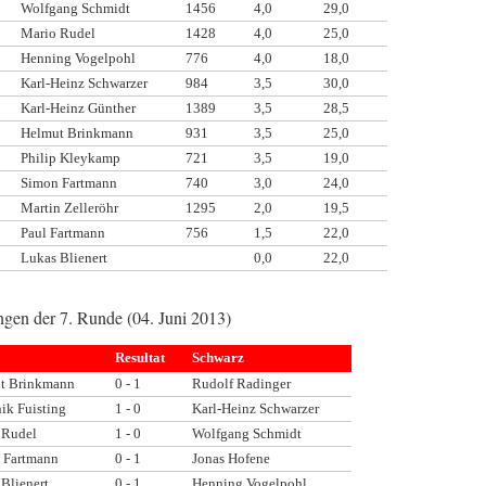
Wolfgang Schmidt
1456
4,0
29,0
Mario Rudel
1428
4,0
25,0
Henning Vogelpohl
776
4,0
18,0
Karl-Heinz Schwarzer
984
3,5
30,0
Karl-Heinz Günther
1389
3,5
28,5
Helmut Brinkmann
931
3,5
25,0
Philip Kleykamp
721
3,5
19,0
Simon Fartmann
740
3,0
24,0
Martin Zelleröhr
1295
2,0
19,5
Paul Fartmann
756
1,5
22,0
Lukas Blienert
0,0
22,0
gen der 7. Runde (04. Juni 2013)
Resultat
Schwarz
t Brinkmann
0 - 1
Rudolf Radinger
ik Fuisting
1 - 0
Karl-Heinz Schwarzer
 Rudel
1 - 0
Wolfgang Schmidt
 Fartmann
0 - 1
Jonas Hofene
Blienert
0 - 1
Henning Vogelpohl