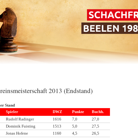
reinsmeisterschaft 2013 (Endstand)
ler Stand
Spieler
DWZ
Punkte
Buchh.
Rudolf Radinger
1616
7,0
27,0
Dominik Fuisting
1513
5,0
27,5
Jonas Hofene
1160
4,5
26,5