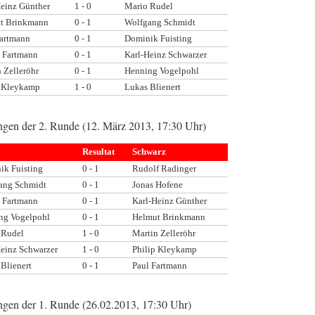
Heinz Günther
1 - 0
Mario Rudel
t Brinkmann
0 - 1
Wolfgang Schmidt
Fartmann
0 - 1
Dominik Fuisting
 Fartmann
0 - 1
Karl-Heinz Schwarzer
 Zelleröhr
0 - 1
Henning Vogelpohl
p Kleykamp
1 - 0
Lukas Blienert
ngen der 2. Runde (12. März 2013, 17:30 Uhr)
Resultat
Schwarz
ik Fuisting
0 - 1
Rudolf Radinger
ang Schmidt
0 - 1
Jonas Hofene
 Fartmann
0 - 1
Karl-Heinz Günther
ng Vogelpohl
0 - 1
Helmut Brinkmann
 Rudel
1 - 0
Martin Zelleröhr
Heinz Schwarzer
1 - 0
Philip Kleykamp
Blienert
0 - 1
Paul Fartmann
ngen der 1. Runde (26.02.2013, 17:30 Uhr)