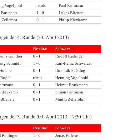
ng Vogelpohl
remis
Paul Fartmann
 Fartmann
1 - 0
Lukas Blienert
 Zelleröhr
0 - 1
Philip Kleykamp
gen der 4. Runde (23. April 2013)
Resultat
Schwarz
Heinz Günther
0 - 1
Rudolf Radinger
ang Schmidt
1 - 0
Karl-Heinz Schwarzer
 Hofene
0 - 1
Dominik Fuisting
 Rudel
remis
Henning Vogelpohl
Fartmann
0 - 1
Helmut Brinkmann
p Kleykamp
0 - 1
Simon Fartmann
Blienert
0 - 1
Martin Zelleröhr
gen der 3. Runde (09. April 2013, 17:30 Uhr)
Resultat
Schwarz
f Radinger
1 - 0
Jonas Hofene