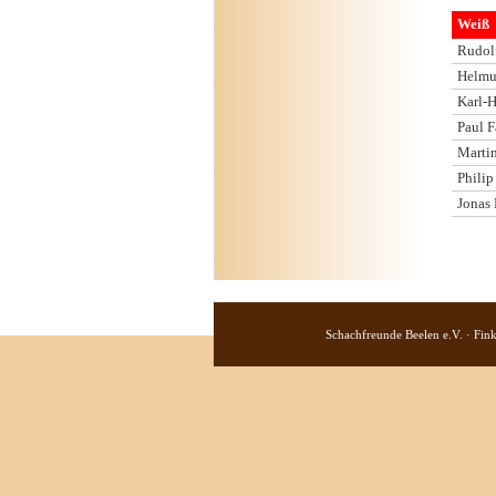
Weiß
Rudol
Helmu
Karl-
Paul 
Martin
Phili
Jonas
Schachfreunde Beelen e.V. · Fin