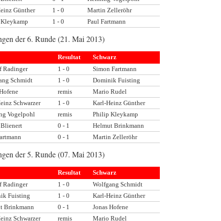
Heinz Günther
1 - 0
Martin Zelleröhr
p Kleykamp
1 - 0
Paul Fartmann
ngen der 6. Runde (21. Mai 2013)
Resultat
Schwarz
f Radinger
1 - 0
Simon Fartmann
ang Schmidt
1 - 0
Dominik Fuisting
 Hofene
remis
Mario Rudel
Heinz Schwarzer
1 - 0
Karl-Heinz Günther
ng Vogelpohl
remis
Philip Kleykamp
Blienert
0 - 1
Helmut Brinkmann
Fartmann
0 - 1
Martin Zelleröhr
ngen der 5. Runde (07. Mai 2013)
Resultat
Schwarz
f Radinger
1 - 0
Wolfgang Schmidt
ik Fuisting
1 - 0
Karl-Heinz Günther
t Brinkmann
0 - 1
Jonas Hofene
Heinz Schwarzer
remis
Mario Rudel