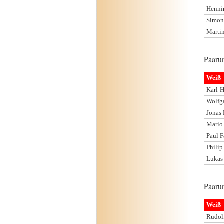
Henni
Simon
Martin
Paarun
Weiß
Karl-
Wolfg
Jonas
Mario
Paul 
Phili
Lukas 
Paarun
Weiß
Rudol