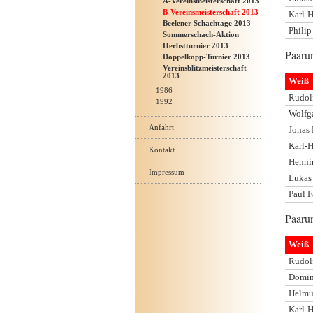
A-Vereinsmeisterschaft 2013
B-Vereinsmeisterschaft 2013
Karl-
Beelener Schachtage 2013
Phili
Sommerschach-Aktion
Herbstturnier 2013
Paaru
Doppelkopp-Turnier 2013
Vereinsblitzmeisterschaft
2013
Weiß
1986
Rudol
1992
Wolfg
Anfahrt
Jonas
Karl-
Kontakt
Henni
Impressum
Lukas 
Paul 
Paaru
Weiß
Rudol
Domin
Helmu
Karl-