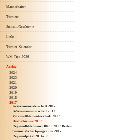
Mannschaften
Turniere
Statistik/Geschichte
Links
Turnier-Kalender
WM-Tipp 2026
Archiv
2024
2023
2021
2020
2019
2018
2017
A-Vereinsmeisterschaft 2017
B-Vereinsmeisterschaft 2017
Vereins-Blitzmeisterschaft 2017
Herbstturnier 2017
Regionalblitzturnier 08.09.2017 Beelen
Sommer-Schachprogramm 2017
Regionalpokal 2016-17