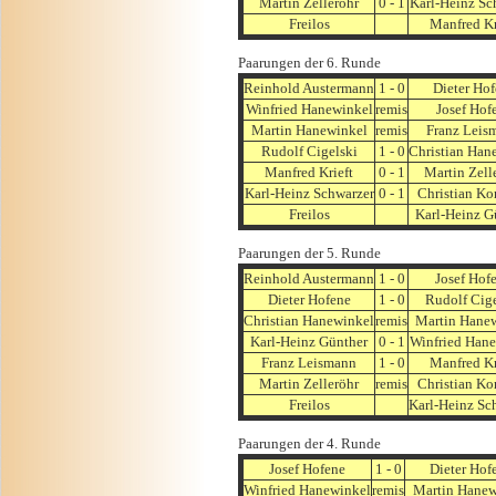
Martin Zelleröhr
0 - 1
Karl-Heinz Sc
Freilos
Manfred Kr
Paarungen der 6. Runde
Reinhold Austermann
1 - 0
Dieter Ho
Winfried Hanewinkel
remis
Josef Hof
Martin Hanewinkel
remis
Franz Leis
Rudolf Cigelski
1 - 0
Christian Han
Manfred Krieft
0 - 1
Martin Zell
Karl-Heinz Schwarzer
0 - 1
Christian Ko
Freilos
Karl-Heinz G
Paarungen der 5. Runde
Reinhold Austermann
1 - 0
Josef Hof
Dieter Hofene
1 - 0
Rudolf Cige
Christian Hanewinkel
remis
Martin Hane
Karl-Heinz Günther
0 - 1
Winfried Han
Franz Leismann
1 - 0
Manfred Kr
Martin Zelleröhr
remis
Christian Ko
Freilos
Karl-Heinz Sc
Paarungen der 4. Runde
Josef Hofene
1 - 0
Dieter Hof
Winfried Hanewinkel
remis
Martin Hanew