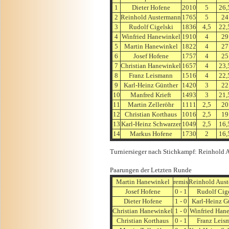
1
Dieter Hofene
2010
5
26,
2
Reinhold Austermann
1765
5
24
3
Rudolf Cigelski
1836
4,5
22,
4
Winfried Hanewinkel
1910
4
29
5
Martin Hanewinkel
1822
4
27
6
Josef Hofene
1757
4
25
7
Christian Hanewinkel
1657
4
23,
8
Franz Leismann
1516
4
22,
9
Karl-Heinz Günther
1420
3
22
10
Manfred Krieft
1493
3
21,
11
Martin Zelleröhr
1111
2,5
20
12
Christian Korthaus
1016
2,5
19
13
Karl-Heinz Schwarzer
1049
2,5
16,
14
Markus Hofene
1730
2
16,
Turniersieger nach Stichkampf: Reinhold 
Paarungen der Letzten Runde
Martin Hanewinkel
remis
Reinhold Aus
Josef Hofene
0 - 1
Rudolf Cig
Dieter Hofene
1 - 0
Karl-Heinz G
Christian Hanewinkel
1 - 0
Winfried Han
Christian Korthaus
0 - 1
Franz Leis