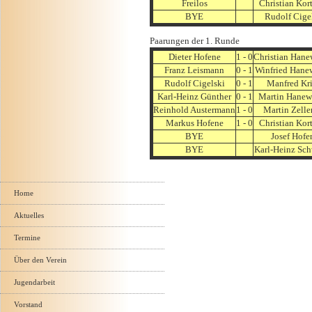
Freilos
Christian Kor
BYE
Rudolf Cige
Paarungen der 1. Runde
Dieter Hofene
1 - 0
Christian Hane
Franz Leismann
0 - 1
Winfried Hane
Rudolf Cigelski
0 - 1
Manfred Kri
Karl-Heinz Günther
0 - 1
Martin Hanew
Reinhold Austermann
1 - 0
Martin Zelle
Markus Hofene
1 - 0
Christian Kor
BYE
Josef Hofe
BYE
Karl-Heinz Sch
Navigation
überspringen
Home
Aktuelles
Termine
Über den Verein
Jugendarbeit
Vorstand