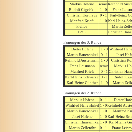
Markus Hofene
remis
Reinhold Aust
Rudolf Cigelski
1 - 0
Franz Leis
Christian Korthaus
0 - 1
Karl-Heinz G
Manfred Krieft
1 - 0
Karl-Heinz Sc
Freilos
Martin Zelle
BYE
Christian Han
Paarungen der 3. Runde
Dieter Hofene
1 - 0
Winfried Han
Martin Hanewinkel
0 - 1
Josef Hof
Reinhold Austermann
1 - 0
Christian Ko
Franz Leismann
remis
Markus Ho
Manfred Krieft
0 - 1
Christian Han
Karl-Heinz Schwarzer
0 - 1
Rudolf Cig
Karl-Heinz Günther
1 - 0
Martin Zell
Paarungen der 2. Runde
Markus Hofene
0 - 1
Dieter Hof
Winfried Hanewinkel
1 - 0
Reinhold Aust
Martin Hanewinkel
1 - 0
Manfred Kri
Josef Hofene
1 - 0
Karl-Heinz Sch
Christian Hanewinkel
1 - 0
Karl-Heinz Gü
Martin Zelleröhr
0 - 1
Franz Leism