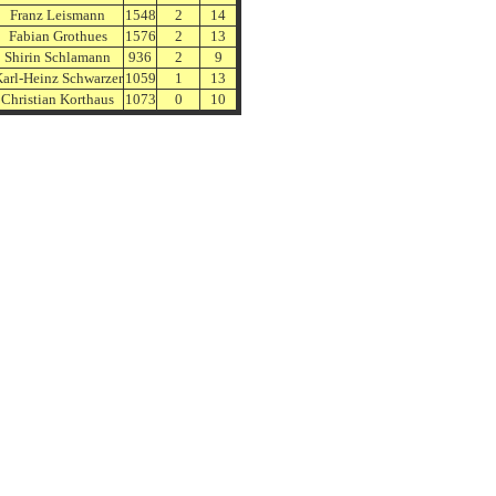
Franz Leismann
1548
2
14
Fabian Grothues
1576
2
13
Shirin Schlamann
936
2
9
arl-Heinz Schwarzer
1059
1
13
Christian Korthaus
1073
0
10