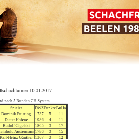
llschachturnier 10.01.2017
nd nach 5 Runden CH-System
Spieler
DWZ
Punkte
BuHo
Dominik Fuisting
1737
5
11
Dieter Hofene
1986
4
11
Rudolf Cigelski
1805
3
17
einhold Austermann
1796
3
15
Karl-Heinz Günther
1367
3
12