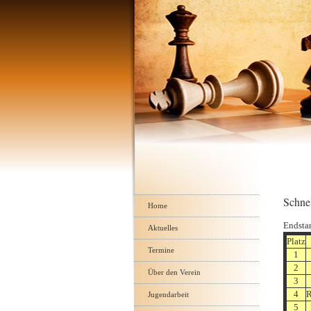
Navigation
Schne
überspringen
Home
Endsta
Aktuelles
Platz
Termine
1
2
Über den Verein
3
4
R
Jugendarbeit
5