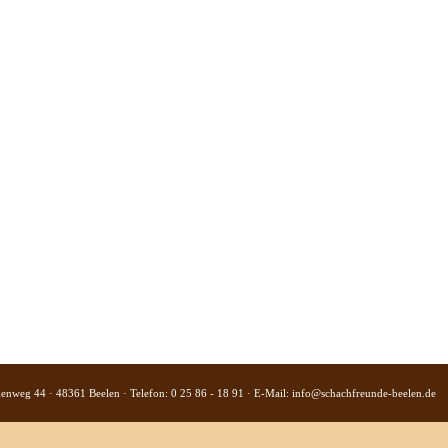
kenweg 44 · 48361 Beelen · Telefon: 0 25 86 - 18 91 · E-Mail:
info@schachfreunde-beelen.de