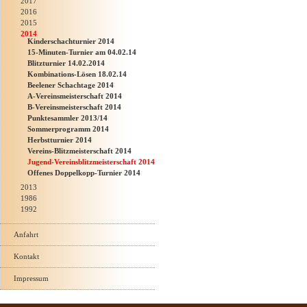
2017
2016
2015
2014
Kinderschachturnier 2014
15-Minuten-Turnier am 04.02.14
Blitzturnier 14.02.2014
Kombinations-Lösen 18.02.14
Beelener Schachtage 2014
A-Vereinsmeisterschaft 2014
B-Vereinsmeisterschaft 2014
Punktesammler 2013/14
Sommerprogramm 2014
Herbstturnier 2014
Vereins-Blitzmeisterschaft 2014
Jugend-Vereinsblitzmeisterschaft 2014
Offenes Doppelkopp-Turnier 2014
2013
1986
1992
Anfahrt
Kontakt
Impressum