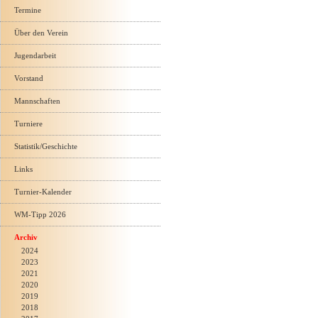
Termine
Über den Verein
Jugendarbeit
Vorstand
Mannschaften
Turniere
Statistik/Geschichte
Links
Turnier-Kalender
WM-Tipp 2026
Archiv
2024
2023
2021
2020
2019
2018