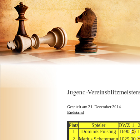
Jugend-Vereinsblitzmeister
Gespielt am 21. Dezember 2014
Endstand
Platz
Spieler
DWZ
1
1
Dominik Fuisting
1690
1
2
Marius Schemmann
1029
00