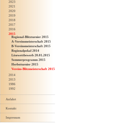
2023
2021
2020
2019
2018
2017
2016
2015
Regional-Blitzturnier 2015
A-Vereinsmeisterschaft 2015
B-Vereinsmeisterschaft 2015
Regionalpokal 2014
Lösewettbewerb 20.01.2015
Sommerprogramm 2015
Herbstturnier 2015
Vereins-Blitzmeisterschaft 2015
2014
2013
1986
1992
Anfahrt
Kontakt
Impressum