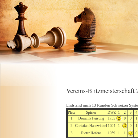
Vereins-Blitzmeisterschaft
Endstand nach 13 Runden Schweizer Syst
Platz
Spieler
DWZ
1
2
3
4
1
Dominik Fuisting
1735
0
0
1
2
Christian Hanewinkel
1694
1
0
1
3
Dieter Hofene
1959
1
1
0