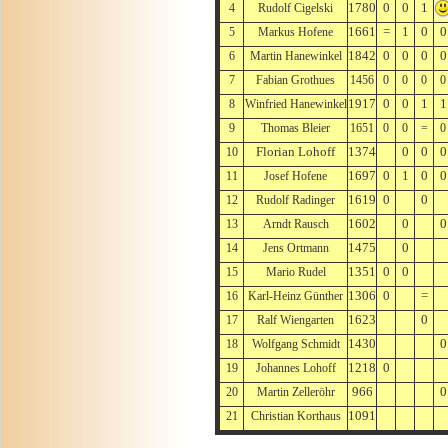
1780
0
0
1
4
Rudolf Cigelski
1661
=
1
0
0
5
Markus Hofene
1842
0
0
0
0
6
Martin Hanewinkel
7
Fabian Grothues
1456
0
0
0
0
1917
0
0
1
1
8
Winfried Hanewinkel
9
Thomas Bleier
1651
0
0
=
0
Florian Lohoff
1374
0
0
0
10
1697
0
1
0
0
11
Josef Hofene
1619
0
0
12
Rudolf Radinger
1602
0
0
13
Arndt Rausch
1475
0
14
Jens Ortmann
1351
0
0
15
Mario Rudel
1306
0
=
16
Karl-Heinz Günther
1623
0
17
Ralf Wiengarten
1430
0
18
Wolfgang Schmidt
1218
0
19
Johannes Lohoff
966
0
20
Martin Zelleröhr
1091
21
Christian Korthaus