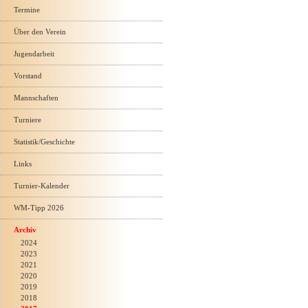
Termine
Über den Verein
Jugendarbeit
Vorstand
Mannschaften
Turniere
Statistik/Geschichte
Links
Turnier-Kalender
WM-Tipp 2026
Archiv
2024
2023
2021
2020
2019
2018