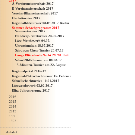
2017
A-Vereinsmeisterschaft 2017
B-Vereinsmeisterschaft 2017
Vereins-Blitzmeisterschaft 2017
Herbstturnier 2017
Regionalblitzturnier 08.09.2017 Beelen
Sommer-Schachprogramm 2017
Sommerturnier 2017
Handicap-Blitzturnier 24.06.2017
Löse-Wettbewerb 04.07.
Uhrensimultan 18.07.2017
Seirawan-Chess-Turnier 25.07.17
Lange Blitzschach-Nacht 29./30. Juli
Schach960-Turnier am 08.08.17
15-Minuten-Turnier am 22. August
Regionalpokal 2016-17
Regional-Blitzschachturnier 15. Februar
Schnellschachturnier 10.01.2017
Lösewettbewerb 03.02.2017
Blitz-Jahreswertung 2017
2016
2015
2014
2013
1986
1992
Anfahrt